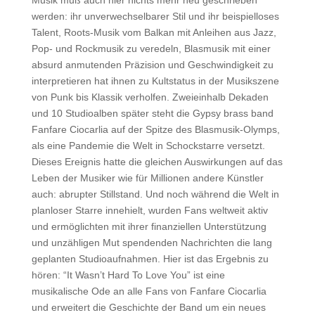
Musik muß auch hier nichts mehr neu geschrieben
werden: ihr unverwechselbarer Stil und ihr beispielloses
Talent, Roots-Musik vom Balkan mit Anleihen aus Jazz,
Pop- und Rockmusik zu veredeln, Blasmusik mit einer
absurd anmutenden Präzision und Geschwindigkeit zu
interpretieren hat ihnen zu Kultstatus in der Musikszene
von Punk bis Klassik verholfen. Zweieinhalb Dekaden
und 10 Studioalben später steht die Gypsy brass band
Fanfare Ciocarlia auf der Spitze des Blasmusik-Olymps,
als eine Pandemie die Welt in Schockstarre versetzt.
Dieses Ereignis hatte die gleichen Auswirkungen auf das
Leben der Musiker wie für Millionen andere Künstler
auch: abrupter Stillstand. Und noch während die Welt in
planloser Starre innehielt, wurden Fans weltweit aktiv
und ermöglichten mit ihrer finanziellen Unterstützung
und unzähligen Mut spendenden Nachrichten die lang
geplanten Studioaufnahmen. Hier ist das Ergebnis zu
hören: “It Wasn’t Hard To Love You” ist eine
musikalische Ode an alle Fans von Fanfare Ciocarlia
und erweitert die Geschichte der Band um ein neues